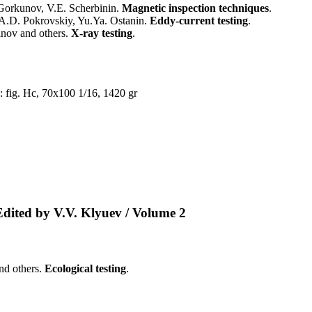
 Gorkunov, V.E. Scherbinin.
Magnetic inspection techniques
.
A.D. Pokrovskiy, Yu.Ya. Ostanin.
Eddy-current testing
.
inov and others.
X-ray testing
.
: fig. Hc, 70x100 1/16, 1420 gr
Еdited by V.V. Klyuev / Volume 2
and others.
Ecological testing
.