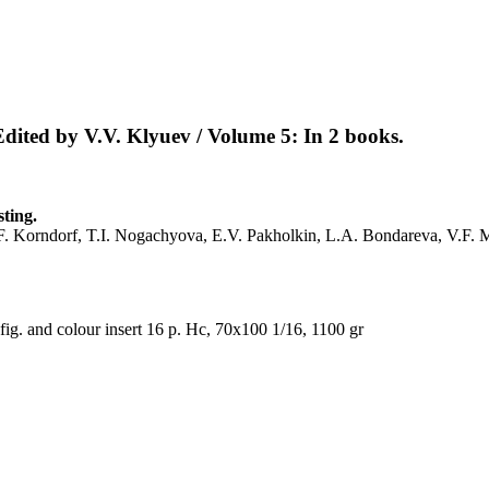
Еdited by V.V. Klyuev / Volume 5: In 2 books.
ting.
F. Korndorf, T.I. Nogachyova, E.V. Pakholkin, L.A. Bondareva, V.F. 
fig. and colour insert 16 p. Hc, 70x100 1/16, 1100 gr