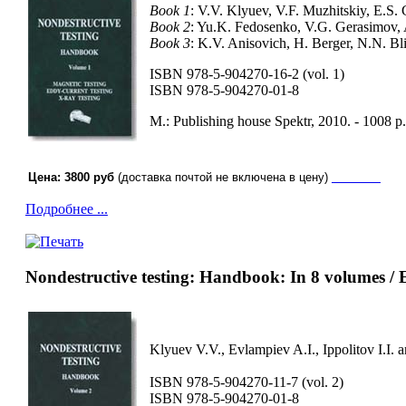
Book 1
: V.V. Klyuev, V.F. Muzhitskiy, E.S.
Book 2
: Yu.K. Fedosenko, V.G. Gerasimov, 
Book 3
: K.V. Anisovich, H. Berger, N.N. Bl
ISBN 978-5-904270-16-2 (vol. 1)
ISBN 978-5-904270-01-8
М.: Publishing house Spektr, 2010. - 1008 p.
Цена: 3800 руб
(доставка почтой не включена в цену)
заказать
Подробнее ...
Nondestructive testing: Handbook: In 8 volumes / 
Klyuev V.V., Evlampiev A.I., Ippolitov I.I. 
ISBN 978-5-904270-11-7 (vol. 2)
ISBN 978-5-904270-01-8