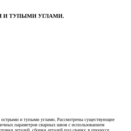
 И ТУПЫМИ УГЛАМИ.
д острыми и тупыми углами. Рассмотрены существующие
личных параметров сварных швов с использованием
овки деталей, сборки деталей под сварку, в процессе