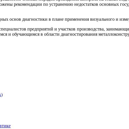
ложены рекомендации по устранению недостатков основных госу
ных основ диагностики в плане применения визуального и измер
я специалистов предприятий и участков производства, занимающ
имся и обучающимся в области диагностирования металлоконстр
к)
втике