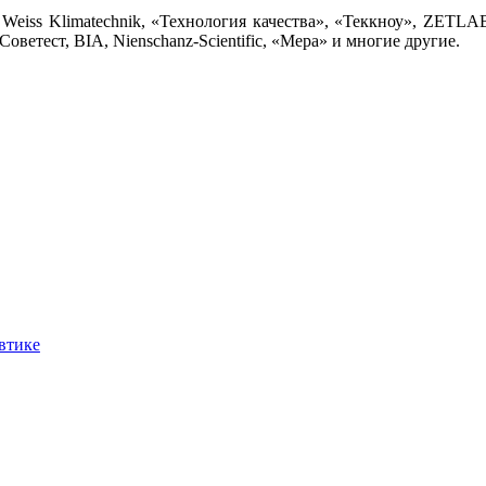
 Weiss Klimatechnik, «Технология качества», «Теккноу», ZETL
ветест, BIA, Nienschanz-Scientific, «Мера» и многие другие.
втике