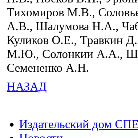
Тихомиров М.В., Соловье
А.В., Шалумова Н.А., Ча
Куликов О.Е., Травкин Д
М.Ю., Солонкии А.А., Ш
Семененко А.Н.
НАЗАД
Издательский дом СП
Новости