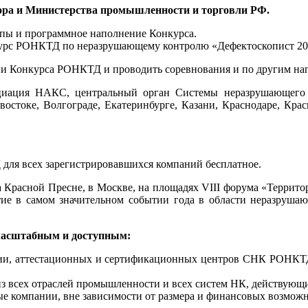
ора и Министерства промышленности и торговли РФ.
ипы и программное наполнение Конкурса.
нкурс РОНКТД по неразрушающему контролю «Дефектоскопист 20
ии Конкурса РОНКТД и проводить соревнования и по другим на
циация НАКС, центральный орган Системы неразрушающего
востоке, Волгограде, Екатеринбурге, Казани, Краснодаре, Кр
для всех зарегистрировавшихся компаний бесплатное.
Красной Пресне, в Москве, на площадях VIII форума «Террит
тие в самом значительном событии года в области неразруш
 масштабным и доступным:
ции, аттестационных и сертификационных центров СНК РОНКТД
из всех отраслей промышленности и всех систем НК, действующ
е компании, вне зависимости от размера и финансовых возможн