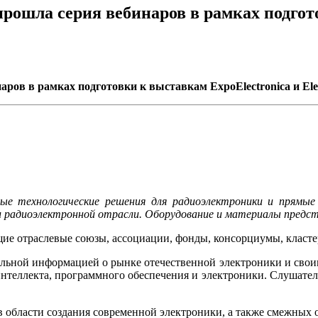
ом прошла серия вебинаров в рамках подго
инаров в рамках подготовки к выставкам ExpoElectronica и El
е технологические решения для радиоэлектроники и прямые 
ми радиоэлектронной отрасли. Оборудование и материалы предс
щие отраслевые союзы, ассоциации, фонды, консорциумы, класт
льной информацией о рынке отечественной электроники и своим 
интеллекта, программного обеспечения и электроники. Слушател
 в области создания современной электроники, а также смежных 