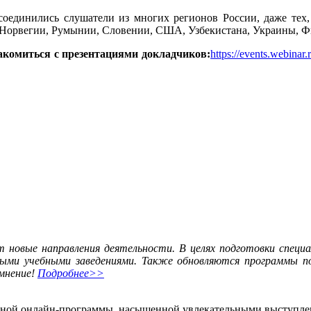
соединились слушатели из многих регионов России, даже тех,
, Норвегии, Румынии, Словении, США, Узбекистана, Украины, 
накомиться с презентациями докладчиков:
https://events.webinar.
 новые направления деятельности. В целях подготовки специ
ными учебными заведениями. Также обновляются программы по
 мнение!
Подробнее>>
евной онлайн-программы, насыщенной увлекательными выступле