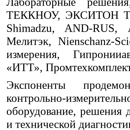
Лабораторные решен
ТЕККНОУ, ЭКСИТОН Т
Shimadzu, AND-RUS, А
Мелитэк, Nienschanz-Sc
измерения, Гипронииа
«ИТТ», Промтехкомплект
Экспоненты продемонс
контрольно-измери
оборудование, решения 
и технической диагности